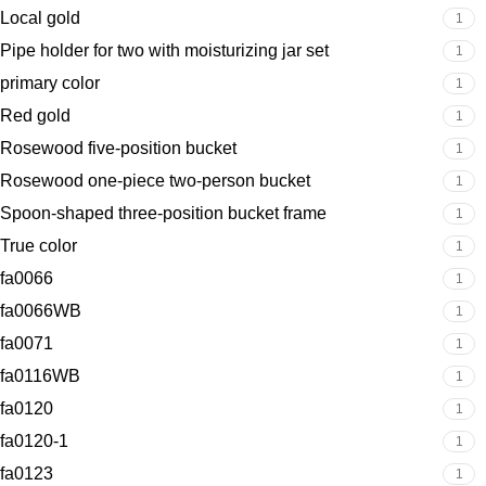
Local gold
1
Pipe holder for two with moisturizing jar set
1
primary color
1
Red gold
1
Rosewood five-position bucket
1
Rosewood one-piece two-person bucket
1
Spoon-shaped three-position bucket frame
1
True color
1
fa0066
1
fa0066WB
1
fa0071
1
fa0116WB
1
fa0120
1
fa0120-1
1
fa0123
1