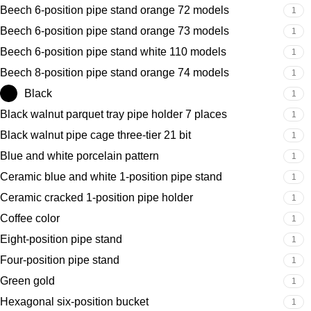
Beech 6-position pipe stand orange 72 models
1
Beech 6-position pipe stand orange 73 models
1
Beech 6-position pipe stand white 110 models
1
Beech 8-position pipe stand orange 74 models
1
Black
1
Black walnut parquet tray pipe holder 7 places
1
Black walnut pipe cage three-tier 21 bit
1
Blue and white porcelain pattern
1
Ceramic blue and white 1-position pipe stand
1
Ceramic cracked 1-position pipe holder
1
Coffee color
1
Eight-position pipe stand
1
Four-position pipe stand
1
Green gold
1
Hexagonal six-position bucket
1