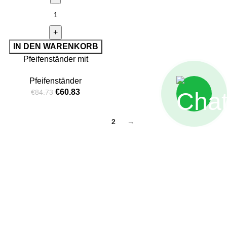
IN DEN WARENKORB
Pfeifenständer mit
Tabakbefeuchter
Pfeifenständer
€
60.83
€
84.73
1
2
→
Social Links
Lernen Sie uns kennen
Über uns
FAQs
Kontaktieren Sie uns