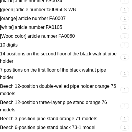
[black] article number FA0034
1
[green] article number fa0095LS-WB
1
[orange] article number FA0007
1
[white] article number FA0105
1
[Wood color] article number FA0060
1
10 digits
1
14 positions on the second floor of the black walnut pipe
1
holder
7 positions on the first floor of the black walnut pipe
1
holder
Beech 12-position double-walled pipe holder orange 75
1
models
Beech 12-position three-layer pipe stand orange 76
1
models
Beech 3-position pipe stand orange 71 models
1
Beech 6-position pipe stand black 73-1 model
1