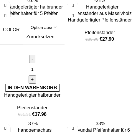
-26%
-22%
Handgefertigter Pfeifenständer
aus Massivholz
COLOR
Pfeifenständer
Zurücksetzen
€
27.90
€
35.90
IN DEN WARENKORB
Handgefertigter halbrunder
Pfeifenhalter für 5 Pfeifen
Pfeifenständer
€
37.98
€
51.31
-37%
-33%