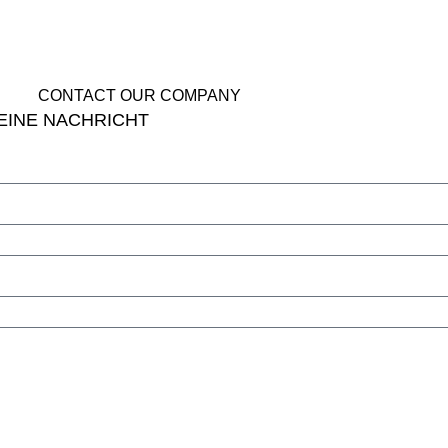
Email
muxiangpipe5@gmail.c
CONTACT OUR COMPANY
 EINE NACHRICHT