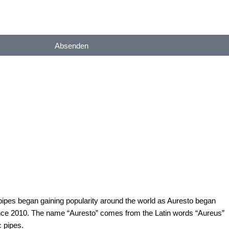
Absenden
IONEN
mail.com
handel oder Individualisierung haben, senden Sie uns eine E-
zeitnah bei Ihnen.
 pipes began gaining popularity around the world as Auresto began
y since 2010. The name “Auresto” comes from the Latin words “Aureus”
 pipes.