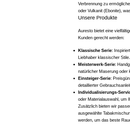
Verbrennung zu ermögliche
oder Vulkanit (Ebonite), w
Unsere Produkte
Auresto bietet eine vielfäl
Kunden gerecht werden:
Klassische Serie
: Inspirie
Liebhaber klassischer Stile.
Meisterwerk-Serie
: Handge
natürlicher Maserung oder k
Einsteiger-Serie
: Preisgün
detaillierter Gebrauchsanle
Individualisierungs-Servi
oder Materialauswahl, um Ih
Zusätzlich bieten wir pass
ausgewählte Tabakmischunge
werden, um das beste Rauc