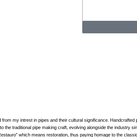
KONTAKTINFORMAT
Whatsapp：
E-Mail: muxiangpipe5@g
Falls Sie Fragen zu Groß
Mail und wir melden uns 
rom my intrest in pipes and their cultural significance. Handcrafted
nto the traditional pipe making craft, evolving alongside the industr
stauro” which means restoration, thus paying homage to the classic