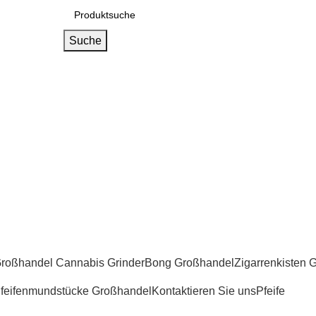
Suche
roßhandel Cannabis Grinder
Bong Großhandel
Zigarrenkisten 
feifenmundstücke Großhandel
Kontaktieren Sie uns
Pfeife