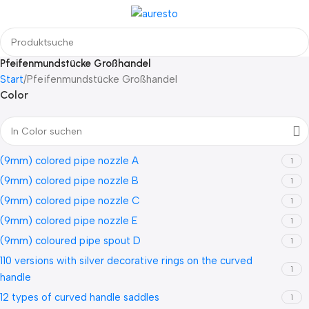
Pfeifenmundstücke Großhandel
Start
Pfeifenmundstücke Großhandel
Color
(9mm) colored pipe nozzle A
1
(9mm) colored pipe nozzle B
1
(9mm) colored pipe nozzle C
1
(9mm) colored pipe nozzle E
1
(9mm) coloured pipe spout D
1
110 versions with silver decorative rings on the curved
1
handle
12 types of curved handle saddles
1