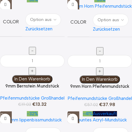
be0083
1
be0146
1
COLOR
COLOR
be0147
1
Zurücksetzen
Zurücksetzen
be0148
1
be0155
1
be0156
1
be0165
1
be0166
1
be0212
1
In Den Warenkorb
In Den Warenkorb
Bend
1
9mm Bernstein Mundstück
9mm Horn Pfeifenmundstück
Colored acrylic curved handle is sharpened
1
Pfeifenmundstücke Großhandel
Pfeifenmundstücke Großhandel
Curved handle saddle with beeswax ring 171 models
1
€
13.32
€
37.98
€
19.03
€
57.02
Curved handle saddle with silver accents 52 variants
1
-32%
-41%
Ausverkauft
Curved handle with silver accents 67 models
1
Diameter 16 coffee color acrylic curved handle pointed
1