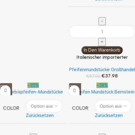
There are 25 types of curved handles and wooden
1
decorations
There are 77 types of curved handle and pointed type
1
Y001
1
Y002
1
Y003
1
In Den Warenkorb
Y004
Italienischer importierter
1
Vulkanisatkautschuk-
Y005
1
Pfeifenmundstücke Großhandel
Mundstück
Y006
1
€
37.98
€
57.02
-35%
-38%
COLOR
COLOR
Zurücksetzen
Zurücksetzen