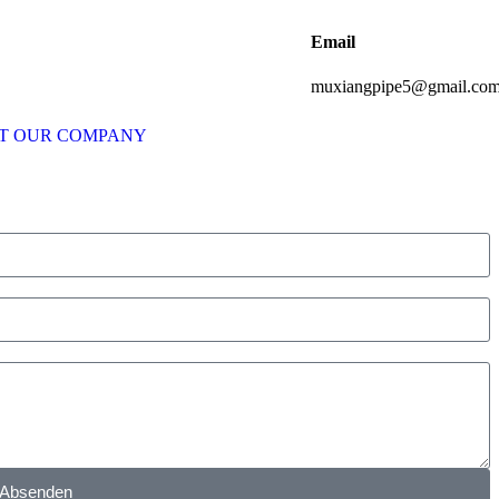
Email
muxiangpipe5@gmail.co
T OUR COMPANY
Absenden