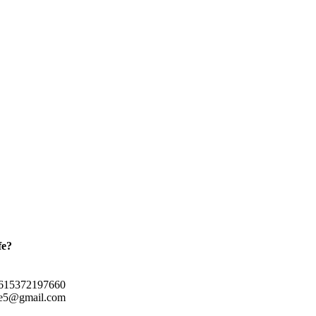
fe?
615372197660
e5@gmail.com