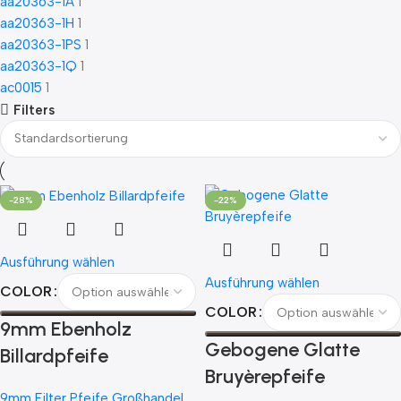
aa20363-1A
1
aa20363-1H
1
aa20363-1PS
1
aa20363-1Q
1
ac0015
1
Filters
-15%
-28%
-21%
-22%
Ausführung wählen
Ausführung wählen
COLOR
COLOR
9mm Ebenholz
Gebogene Glatte
Billardpfeife
Bruyèrepfeife
9mm Filter Pfeife Großhandel
,