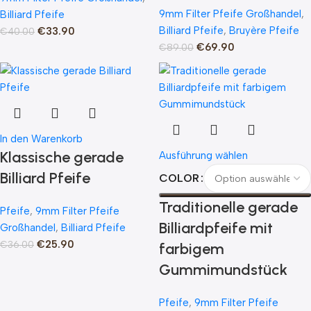
9mm Filter Pfeife Großhandel
,
Billiard Pfeife
Billiard Pfeife
,
Bruyère Pfeife
€
33.90
€
40.00
€
69.90
€
89.00
In den Warenkorb
Klassische gerade
Ausführung wählen
Billiard Pfeife
COLOR
Traditionelle gerade
Pfeife
,
9mm Filter Pfeife
Billiardpfeife mit
Großhandel
,
Billiard Pfeife
€
25.90
€
36.00
farbigem
Gummimundstück
Pfeife
,
9mm Filter Pfeife