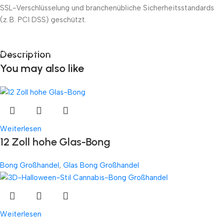
SSL-Verschlüsselung und branchenübliche Sicherheitsstandards
(z. B. PCI DSS) geschützt.
Unbeatable offers
Description
Black Friday Blowout!
You may also like
Weiterlesen
12 Zoll hohe Glas-Bong
Bong Großhandel
,
Glas Bong Großhandel
Weiterlesen