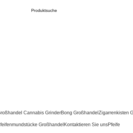
roßhandel Cannabis Grinder
Bong Großhandel
Zigarrenkisten 
feifenmundstücke Großhandel
Kontaktieren Sie uns
Pfeife