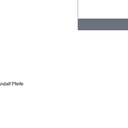
KONTAKTINFORMAT
Whatsapp：
E-Mail: muxiangpipe5@
Falls Sie Fragen zu Groß
Mail und wir melden uns 
ndalf Pfeife