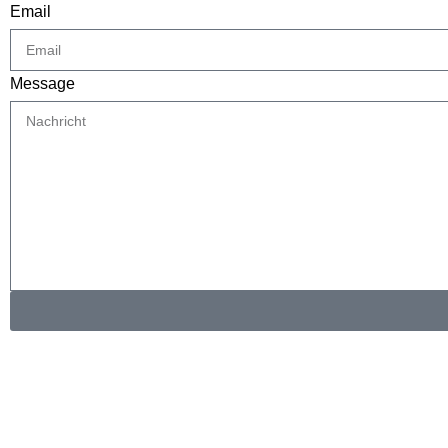
Email
Message
KONTAKTINFORMATIONEN
Whatsapp：
E-Mail: muxiangpipe5@gmail.com
Falls Sie Fragen zu Großhandel oder Individualisierung habe