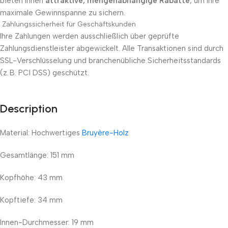
bieten Ihnen
attraktive, mengenabhängige Rabatte
, um Ihre
maximale Gewinnspanne zu sichern.
Zahlungssicherheit für Geschäftskunden
Ihre Zahlungen werden ausschließlich über geprüfte
Zahlungsdienstleister abgewickelt. Alle Transaktionen sind durch
SSL-Verschlüsselung und branchenübliche Sicherheitsstandards
(z. B. PCI DSS) geschützt.
Description
Unbeatable offers
Black Friday Blowout!
Material: Hochwertiges
Bruyère-Holz
Gesamtlänge: 151 mm
Kopfhöhe: 43 mm
Kopftiefe: 34 mm
Innen-Durchmesser: 19 mm