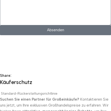
Absenden
KONTAKTINFORMATIONEN
Whatsapp：
E-Mail: muxiangpipe5@gmail.com
Falls Sie Fragen zu Großhandel oder Individualisierung haben,
senden Sie uns eine E-Mail und wir melden uns zeitnah bei Ihnen.
Share:
Käuferschutz
Standard-Rückerstattungsrichtlinie
Suchen Sie einen Partner für Großeinkäufe?
Kontaktieren Sie
uns jetzt, um Ihre exklusiven Großhandelspreise zu erfahren. Wir