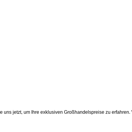
senden Sie uns eine E-Mail und wir melden uns zeitnah bei Ihne
e uns jetzt, um Ihre exklusiven Großhandelspreise zu erfahren.