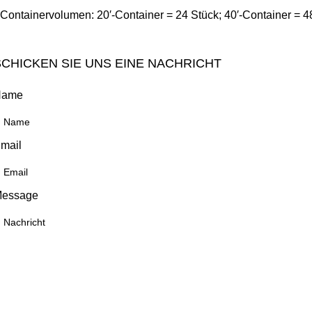
Container­volumen: 20′-Container = 24 Stück; 40′-Container = 4
SCHICKEN SIE UNS EINE NACHRICHT
Name
mail
essage