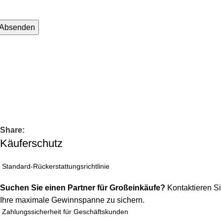
Absenden
KONTAKTINFORMATIONEN
hatsapp：
-Mail: muxiangpipe5@gmail.com
alls Sie Fragen zu Großhandel oder Individualisierung haben, 
Share:
Käuferschutz
Standard-Rückerstattungsrichtlinie
Suchen Sie einen Partner für Großeinkäufe?
Kontaktieren Si
Ihre maximale Gewinnspanne zu sichern.
Zahlungssicherheit für Geschäftskunden