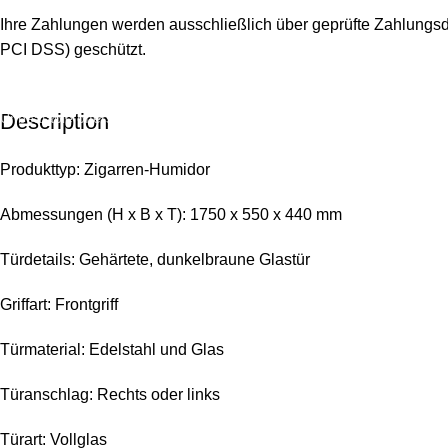
Ihre Zahlungen werden ausschließlich über geprüfte Zahlungsdi
PCI DSS) geschützt.
Description
Unbeatable offers
Black Friday Blowout!
Produkttyp:
Zigarren-Humidor
Abmessungen (H x B x T): 1750 x 550 x 440 mm
Türdetails: Gehärtete, dunkelbraune Glastür
Griffart: Frontgriff
Türmaterial: Edelstahl und Glas
Türanschlag: Rechts oder links
Türart: Vollglas