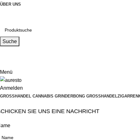
ÜBER UNS
Suche
Email
muxiangpipe5@gmail.com
Menü
Anmelden
GROSSHANDEL CANNABIS GRINDER
BONG GROSSHANDEL
ZIGARREN
SCHICKEN SIE UNS EINE NACHRICHT
Name