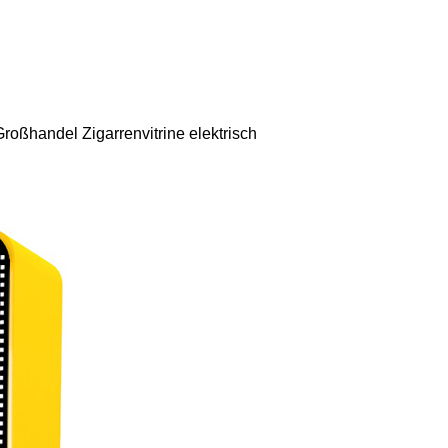
senden Sie uns eine E-Mail und wir melden uns zeitnah bei Ihne
Großhandel Zigarrenvitrine elektrisch