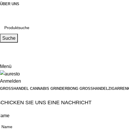
ÜBER UNS
Suche
Email
muxiangpipe5@gmail.com
Menü
Anmelden
GROSSHANDEL CANNABIS GRINDER
BONG GROSSHANDEL
ZIGARREN
SCHICKEN SIE UNS EINE NACHRICHT
Name