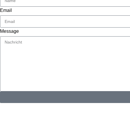
Email
Message
KONTAKTINFORMATIONEN
Whatsapp：
E-Mail: muxiangpipe5@gmail.com