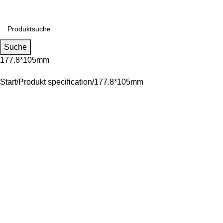
Falls Sie Fragen zu Großhandel oder Individualisierung haben,
Suche
177.8*105mm
Start
Produkt specification
177.8*105mm