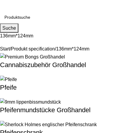
Falls Sie Fragen zu Großhandel oder Individualisierung haben,
Suche
136mm*124mm
Start
Produkt specification
136mm*124mm
Cannabiszubehör Großhandel
Pfeife
Pfeifenmundstücke Großhandel
Pfeifenschrank