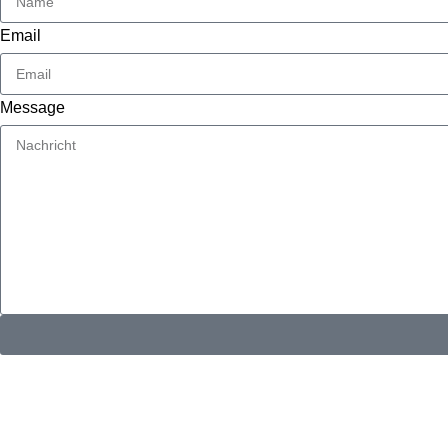
Email
Message
KONTAKTINFORMATIONEN
Whatsapp：
E-Mail: muxiangpipe5@gmail.com