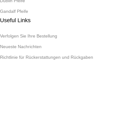
Dublin Pfeife
Gandalf Pfeife
Useful Links
Verfolgen Sie Ihre Bestellung
Neueste Nachrichten
Richtlinie für Rückerstattungen und Rückgaben
Datenschutzrichtlinie von Auresto
Safety Payments
Urheberrecht © 2025 Auresto. Alle Rechte vorbehalten.
Menü
Wunschliste
0
Artikel
Warenkorb
Mein Konto