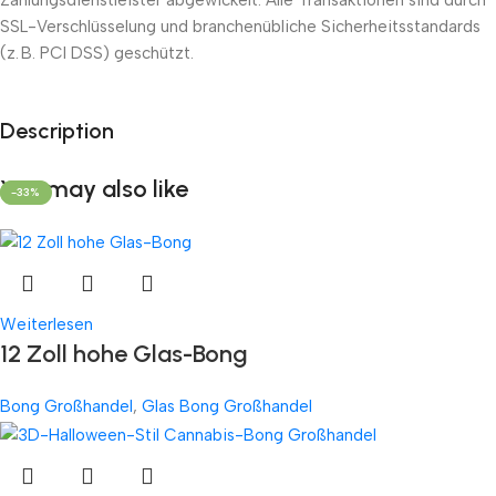
Zahlungsdienstleister abgewickelt. Alle Transaktionen sind durch
SSL-Verschlüsselung und branchenübliche Sicherheitsstandards
(z. B. PCI DSS) geschützt.
Unbeatable offers
Description
Black Friday Blowout!
You may also like
-25%
-33%
Weiterlesen
12 Zoll hohe Glas-Bong
Bong Großhandel
,
Glas Bong Großhandel