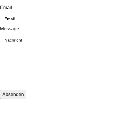
Email
Message
Absenden
KONTAKTINFORMATIONEN
Whatsapp：
E-Mail: muxiangpipe5@gmail.com
Falls Sie Fragen zu Großhandel oder Individualisierung haben,