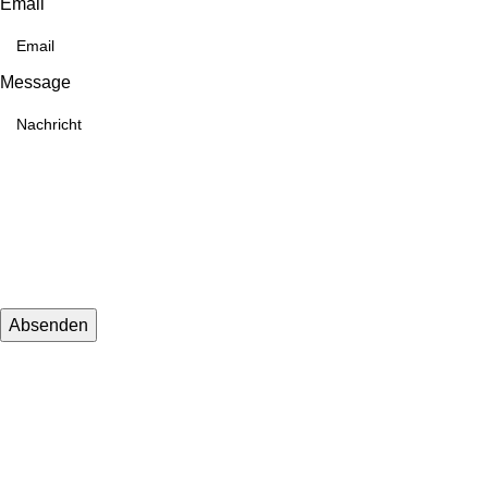
Email
Message
Absenden
KONTAKTINFORMATIONEN
Whatsapp：
E-Mail: muxiangpipe5@gmail.com
Falls Sie Fragen zu Großhandel oder Individualisierung haben,