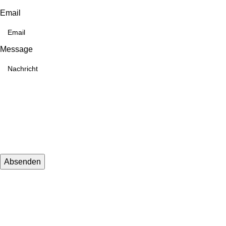
Email
Message
Absenden
KONTAKTINFORMATIONEN
Whatsapp：
E-Mail: muxiangpipe5@gmail.com
Falls Sie Fragen zu Großhandel oder Individualisierung haben,