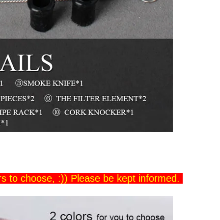
ers to choose, :)) Please be kept informed.