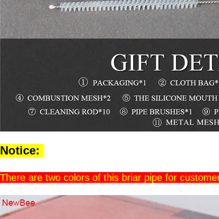
Notice:
There are two colors of this briar pipe for custom