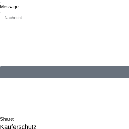
Message
KONTAKTINFORMATIONEN
Whatsapp：
E-Mail: muxiangpipe5@gmail.com
Falls Sie Fragen zu Großhandel oder Individualisierung haben,
Share:
Käuferschutz