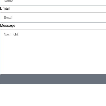
Email
Message
KONTAKTINFORMATIONEN
Whatsapp：
E-Mail: muxiangpipe5@gmail.com