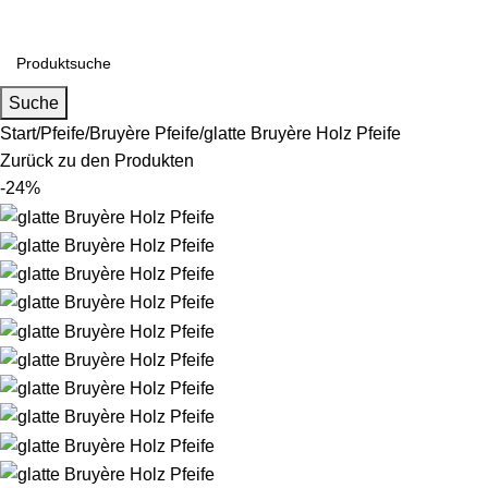
Falls Sie Fragen zu Großhandel oder Individualisierung haben,
Suche
Start
Pfeife
Bruyère Pfeife
glatte Bruyère Holz Pfeife
Zurück zu den Produkten
-24%