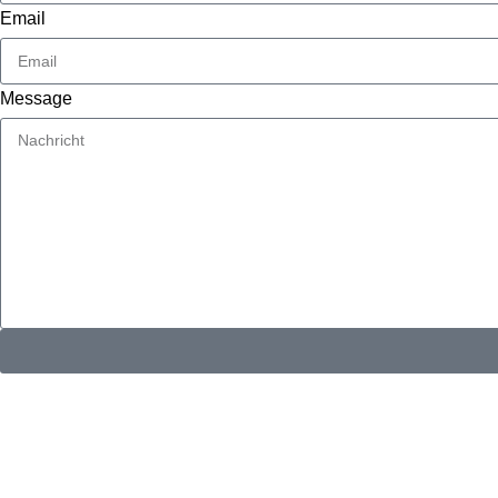
Email
Message
KONTAKTINFORMATIONEN
Whatsapp：
E-Mail: muxiangpipe5@gmail.com
Falls Sie Fragen zu Großhandel oder Individualisierung haben,