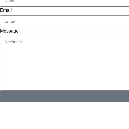
Email
Message
KONTAKTINFORMATIONEN
Whatsapp：
E-Mail: muxiangpipe5@gmail.com