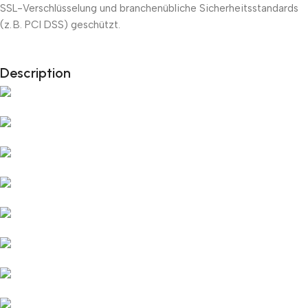
SSL-Verschlüsselung und branchenübliche Sicherheitsstandards
(z. B. PCI DSS) geschützt.
Unbeatable offers
Description
Black Friday Blowout!