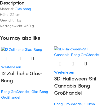
Description
Material:
Glas bong
Unbeatable offers
Black Friday Blowout!
Höhe: 22 cm
Gewicht: 1 kg
Nettogewicht: 450 g
You may also like
Weiterlesen
12 Zoll hohe Glas-
Weiterlesen
3D-Halloween-Stil
Bong
Cannabis-Bong
Bong Großhandel
,
Glas Bong
Großhandel
Großhandel
Bong Großhandel
,
Silikon